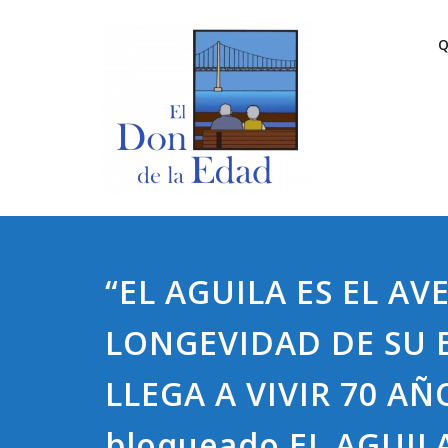
Saltar
El Do
El Don De 
al
Q
contenido
“EL AGUILA ES EL A
LONGEVIDAD DE SU 
LLEGA A VIVIR 70 AÑ
bloqueado EL AGUILA