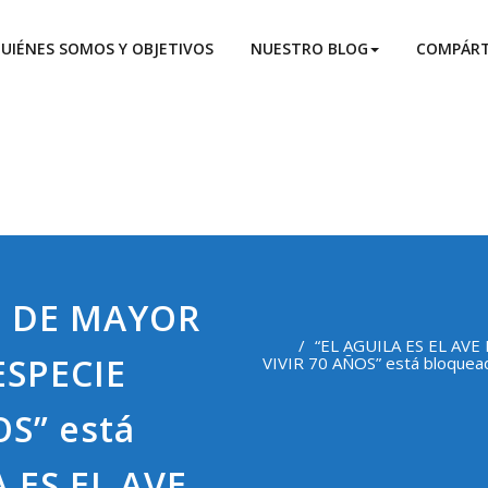
n De La Edad
La Edad
UIÉNES SOMOS Y OBJETIVOS
NUESTRO BLOG
COMPÁRT
VE DE MAYOR
“EL AGUILA ES EL AV
ESPECIE
VIVIR 70 AÑOS” está bloqu
OS” está
 ES EL AVE