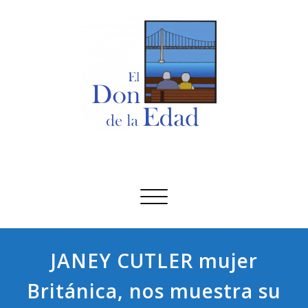
Saltar
al
contenido
El Don De La Edad
El Don De La Edad
Alternar
navegación
JANEY CUTLER mujer
Británica, nos muestra su