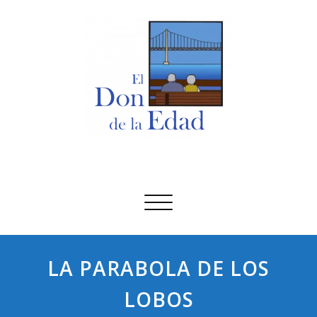
Saltar
al
contenido
El Don De La Edad
El Don De La Edad
Alternar
navegación
LA PARABOLA DE LOS
LOBOS