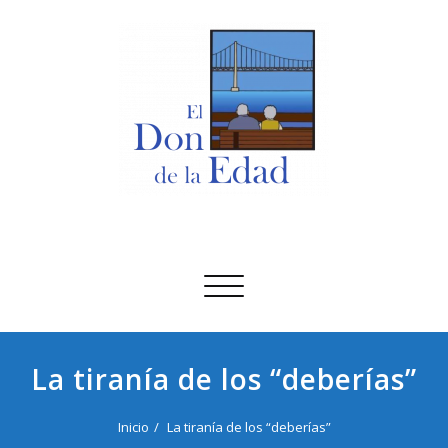
Saltar
al
contenido
El Don De La Edad
El Don De La Edad
Alternar
navegación
La tiranía de los “deberías”
Inicio
La tiranía de los “deberías”