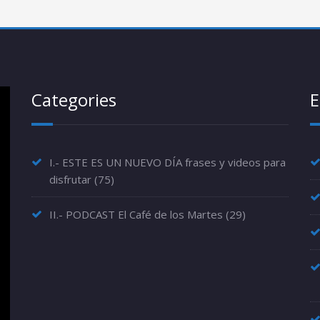
Categories
E
I.- ESTE ES UN NUEVO DÍA frases y videos para
disfrutar
(75)
II.- PODCAST El Café de los Martes
(29)