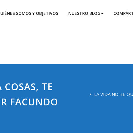
n De La Edad
La Edad
UIÉNES SOMOS Y OBJETIVOS
NUESTRO BLOG
COMPÁRT
 COSAS, TE
LA VIDA NO TE Q
POR FACUNDO