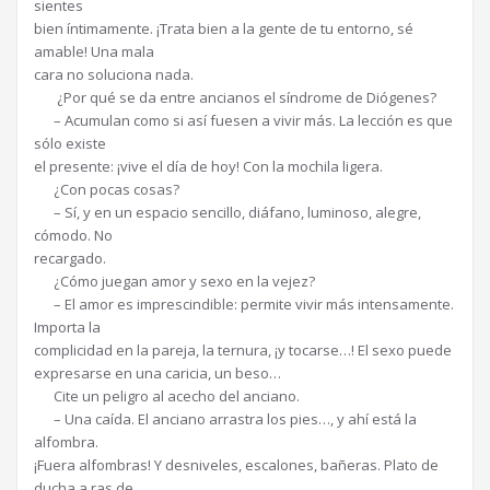
sientes
bien íntimamente. ¡Trata bien a la gente de tu entorno, sé
amable! Una mala
cara no soluciona nada.
¿Por qué se da entre ancianos el síndrome de Diógenes?
– Acumulan como si así fuesen a vivir más. La lección es que
sólo existe
el presente: ¡vive el día de hoy! Con la mochila ligera.
¿Con pocas cosas?
– Sí, y en un espacio sencillo, diáfano, luminoso, alegre,
cómodo. No
recargado.
¿Cómo juegan amor y sexo en la vejez?
– El amor es imprescindible: permite vivir más intensamente.
Importa la
complicidad en la pareja, la ternura, ¡y tocarse…! El sexo puede
expresarse en una caricia, un beso…
Cite un peligro al acecho del anciano.
– Una caída. El anciano arrastra los pies…, y ahí está la
alfombra.
¡Fuera alfombras! Y desniveles, escalones, bañeras. Plato de
ducha a ras de