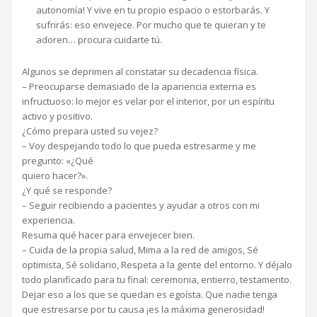
autonomía! Y vive en tu propio espacio o estorbarás. Y
sufrirás: eso envejece. Por mucho que te quieran y te
adoren… procura cuidarte tú.
Algunos se deprimen al constatar su decadencia física.
– Preocuparse demasiado de la apariencia externa es
infructuoso: lo mejor es velar por el interior, por un espíritu
activo y positivo.
¿Cómo prepara usted su vejez?
– Voy despejando todo lo que pueda estresarme y me
pregunto: «¿Qué
quiero hacer?».
¿Y qué se responde?
– Seguir recibiendo a pacientes y ayudar a otros con mi
experiencia.
Resuma qué hacer para envejecer bien.
– Cuida de la propia salud, Mima a la red de amigos, Sé
optimista, Sé solidario, Respeta a la gente del entorno. Y déjalo
todo planificado para tu final: ceremonia, entierro, testamento.
Dejar eso a los que se quedan es egoísta. Que nadie tenga
que estresarse por tu causa ¡es la máxima generosidad!