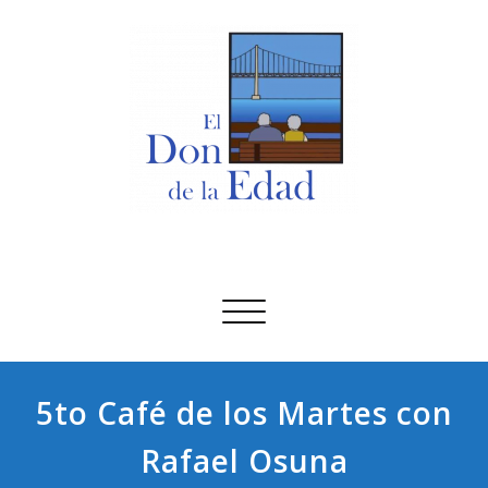
Saltar
al
contenido
El Don De La Edad
El Don De La Edad
Alternar
navegación
5to Café de los Martes con
Rafael Osuna