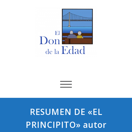
Saltar
al
contenido
El Don De La Edad
El Don De La Edad
Alternar
navegación
RESUMEN DE «EL
PRINCIPITO» autor