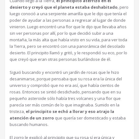
Cuando llegó a la Tierra,
el principito aterrizó en el
desierto y creyó que el planeta estaba deshabitado
, pero
luego conoció a una serpiente amarilla que le dijo que tenía el
poder de ayudar a las personas a regresar al lugar de donde
vinieron. Luego encontró una flor que le dijo que llevaba años
sin ver personas por allí, por lo que decidió subir a una
montaña, la más alta que había visto en su vida, para ver toda
la Tierra, pero se encontró con una panorámica del desolado
desierto. El principito llamó y gritó, y le respondió su eco, por lo
que creyó que eran otras personas burlándose de él.
Siguió buscando y encontró un jardín de rosas que le hizo
desanimarse, porque pensaba que su rosa era la única del
universo y comprobó que no era así, que había cientos de
rosas. Entonces se sintió desdichado, pensando que en su
pequeño asteroide sólo había tres volcanes y una flor que
parecía ser más común de lo que imaginaba. Sumido en la
tristeza,
el principito se echó a llorar y eso atrajo la
atención de un zorro
que quería ser domesticado y estaba
buscando humanos.
El zorro le explicó al principito que su rosa sí era única y