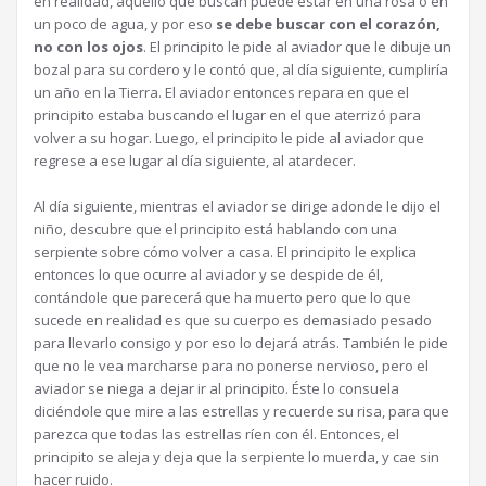
en realidad, aquello que buscan puede estar en una rosa o en
un poco de agua, y por eso
se debe buscar con el corazón,
no con los ojos
. El principito le pide al aviador que le dibuje un
bozal para su cordero y le contó que, al día siguiente, cumpliría
un año en la Tierra. El aviador entonces repara en que el
principito estaba buscando el lugar en el que aterrizó para
volver a su hogar. Luego, el principito le pide al aviador que
regrese a ese lugar al día siguiente, al atardecer.
Al día siguiente, mientras el aviador se dirige adonde le dijo el
niño, descubre que el principito está hablando con una
serpiente sobre cómo volver a casa. El principito le explica
entonces lo que ocurre al aviador y se despide de él,
contándole que parecerá que ha muerto pero que lo que
sucede en realidad es que su cuerpo es demasiado pesado
para llevarlo consigo y por eso lo dejará atrás. También le pide
que no le vea marcharse para no ponerse nervioso, pero el
aviador se niega a dejar ir al principito. Éste lo consuela
diciéndole que mire a las estrellas y recuerde su risa, para que
parezca que todas las estrellas ríen con él. Entonces, el
principito se aleja y deja que la serpiente lo muerda, y cae sin
hacer ruido.